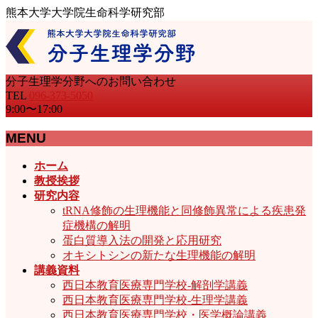
熊本大学大学院生命科学研究部
分子生理学分野へのお問い合わせ
TEL
096-373-5050
9:00〜17:00
MENU
メ
ホーム
ニ
教授挨拶
ュ
研究内容
ー
tRNA修飾の生理機能と同修飾異常による疾患発
を
症機構の解明
飛
蛋白質導入法の開発と応用研究
ば
オキシトシンの新たな生理機能の解明
す
講義資料
西日本教育医療専門学校-解剖学講義
西日本教育医療専門学校-生理学講義
西日本教育医療専門学校・医学概論講義