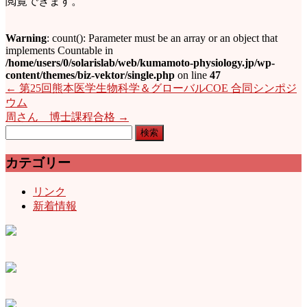
閲覧できます。
Warning
: count(): Parameter must be an array or an object that
implements Countable in
/home/users/0/solarislab/web/kumamoto-physiology.jp/wp-
content/themes/biz-vektor/single.php
on line
47
←
第25回熊本医学生物科学＆グローバルCOE 合同シンポジ
ウム
周さん 博士課程合格
→
検
索:
カテゴリー
リンク
新着情報